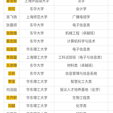
蒙雪菲
上海外国语大学
法学
何可
东华大学
会计学
吴飞扬
上海师范大学
广播电视学
狄嘉颀
东华大学
电子信息类
张致维
东华大学
机械工程（卓越班）
蔡宜辰
东华大学
计算机科学与技术
闵昊昱
华东理工大学
电子信息类
李政璇
上海理工大学
工科试验班（电子与信息类）
王彦峥
东华大学
材料类（卓越班）
王昕
东华大学
信息管理与信息系统
李坚
华东理工大学
智慧化工大类
何润喆
华东理工大学
拔尖人才培养基地（化学）
王齐轩
华东理工大学
生物工程类
刘越
华东理工大学
化学类