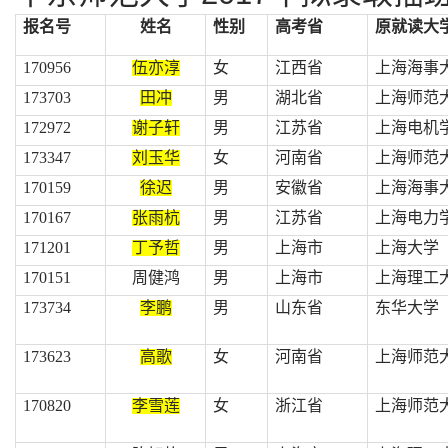
报名号
姓名
性别
高考省
原就读大
170956
伍亦淳
女
江西省
上海海事
173703
田冲
男
湖北省
上海师范
172972
谢子轩
男
江苏省
上海电机
173347
刘玉华
女
河南省
上海师范
170159
徐迟
男
安徽省
上海海事
170167
张雨杭
男
江苏省
上海电力
171201
丁予哲
男
上海市
上海大学
170151
周健鸿
男
上海市
上海理工
173734
李鹏
男
山东省
东华大学
173623
高歌
女
河南省
上海师范
170820
李雪莲
女
浙江省
上海师范