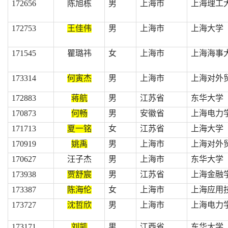
172656
陈旭栋
男
上海市
上海理工
172753
王佳伟
男
上海市
上海大学
171545
瞿璐祎
女
上海市
上海海事
173314
何寅杰
男
上海市
上海对外
172883
蒋航
男
江苏省
东华大学
170873
何畅
男
安徽省
上海电力
171713
夏一铭
女
江苏省
上海大学
170919
姚禹
男
上海市
上海对外
170627
汪子杰
男
上海市
东华大学
173938
贾舒宸
男
江苏省
上海金融
173387
陈海伦
女
上海市
上海应用
173727
沈哲欣
男
上海市
上海电力
173171
刘凯
男
江西省
东华大学