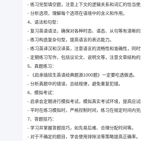
- 练习完型填空题，注意上下文的逻辑关系和词汇的恰当使
- 分析选项，理解每个选项在语境中的含义和作用。
4、语法和句型：
- 复习英语语法，确保对各种时态、语态、从句等有清晰的
- 练习构造复杂句型，提高语言的表达能力。
- 练习英译汉和汉译英，注意语言的流畅性和准确性，同
- 定期练习写作，包括议论文、说明文等，注意文章结构
5、真题练习：
- 《启承插班生英语经典题源1000题》一定要吃透做透。
- 分析真题中的错误，总结规律，避免重复犯错。
6、模拟考试：
- 启承会定期进行模拟考试，模拟真实考试环境，提高应试
- 平时在练习模拟时，严格控制时间，练习在规定时间内
7、答题技巧：
- 学习并掌握答题技巧，如先易后难、合理分配时间等。
- 对于不确定的题目，学会使用排除法等策略提高正确率。